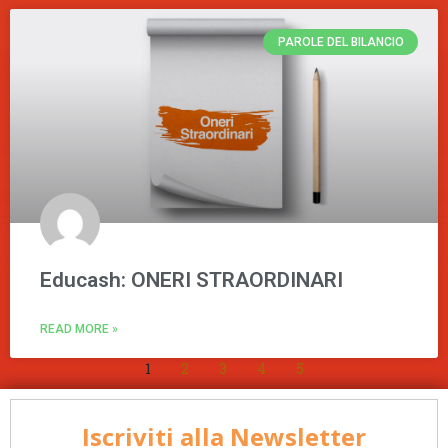
PAROLE DEL BILANCIO
Educash: ONERI STRAORDINARI
READ MORE »
1
2
3
4
5