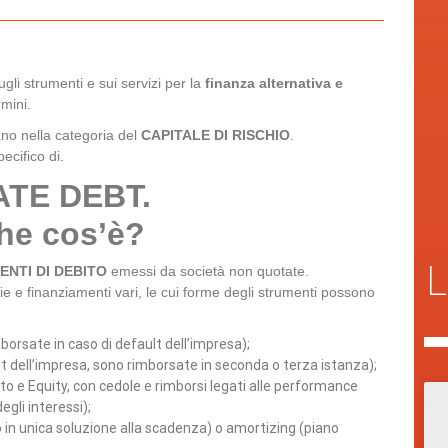
ugli strumenti e sui servizi per la
finanza alternativa e
rmini.
ano nella categoria del
CAPITALE DI RISCHIO
.
pecifico di.
ATE DEBT.
he cos’è?
L
NTI DI DEBITO
emessi da società non quotate.
ie e finanziamenti vari, le cui forme degli strumenti possono
borsate in caso di default dell’impresa);
lt dell’impresa, sono rimborsate in seconda o terza istanza);
o e Equity, con cedole e rimborsi legati alle performance
egli interessi);
 in unica soluzione alla scadenza) o amortizing (piano