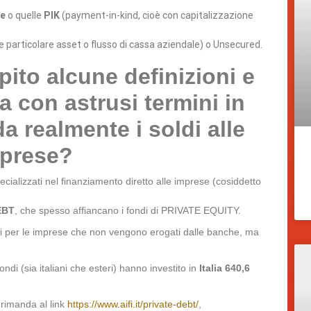
le
o quelle
PIK
(payment-in-kind, cioè con capitalizzazione
 particolare asset o flusso di cassa aziendale) o Unsecured.
to alcune definizioni e
a con astrusi termini in
a realmente i soldi alle
prese?
cializzati nel finanziamento diretto alle imprese (cosiddetto
EBT
, che spesso affiancano i fondi di PRIVATE EQUITY.
ti per le imprese che non vengono erogati dalle banche, ma
fondi (sia italiani che esteri) hanno investito in
Italia 640,6
 rimanda al link
https://www.aifi.it/private-debt/
,