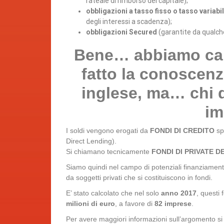
rateale di rimborso del capitale);
obbligazioni a tasso fisso o tasso variabi
degli interessi a scadenza);
obbligazioni Secured
(garantite da qualche
Bene… abbiamo capi
fatto la conoscenz
inglese, ma… chi d
im
I soldi vengono erogati da
FONDI DI CREDITO
spe
Direct Lending).
Si chiamano tecnicamente
FONDI DI PRIVATE D
Siamo quindi nel campo di potenziali finanziamen
da soggetti privati che si costituiscono in fondi.
E’ stato calcolato che nel solo
anno 2017
, questi 
milioni di euro
, a favore di
82 imprese
.
Per avere maggiori informazioni sull’argomento si