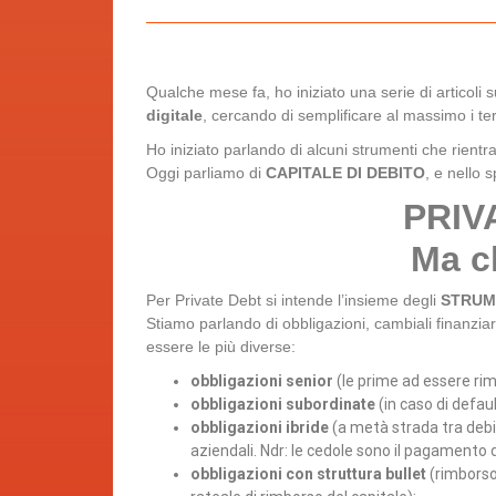
Qualche mese fa, ho iniziato una serie di articoli s
digitale
, cercando di semplificare al massimo i te
Ho iniziato parlando di alcuni strumenti che rientr
Oggi parliamo di
CAPITALE DI DEBITO
, e nello s
PRIV
Ma c
Per Private Debt si intende l’insieme degli
STRUME
Stiamo parlando di obbligazioni, cambiali finanziar
essere le più diverse:
obbligazioni senior
(le prime ad essere rim
obbligazioni subordinate
(in caso di defau
obbligazioni ibride
(a metà strada tra debit
aziendali. Ndr: le cedole sono il pagamento d
obbligazioni con struttura bullet
(rimborso