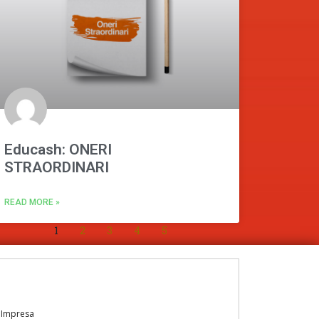
Educash: ONERI
STRAORDINARI
READ MORE »
1
2
3
4
5