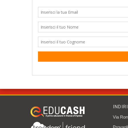
INDIR
Via Rom
Provagli