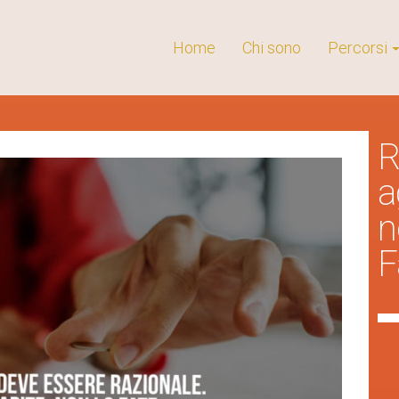
Home
Chi sono
Percorsi
R
a
n
F