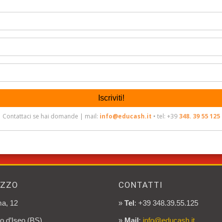
IZZO
CONTATTI
a, 12
»
Tel
: +39 348.39.55.125
o d’Iseo (BS)
»
Mail
:
info@educash.it