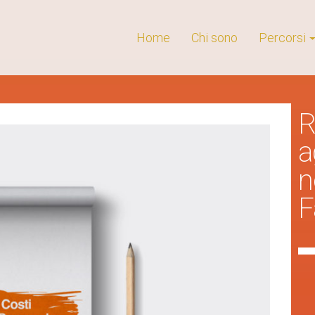
Home
Chi sono
Percorsi
R
a
n
F