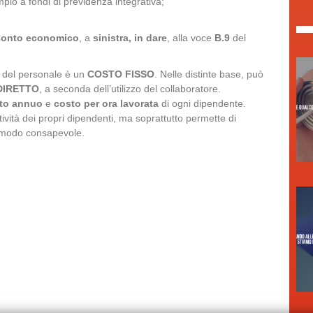
a fondi di previdenza integrativa;
onto economico
, a
sinistra, in dare
, alla voce
B.9
del
to del personale è un
COSTO FISSO
. Nelle distinte base, può
DIRETTO
, a seconda dell’utilizzo del collaboratore.
to annuo
e
costo per ora lavorata
di ogni dipendente.
ività dei propri dipendenti, ma soprattutto permette di
in modo consapevole.