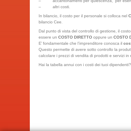
– accantonamenti per quiescenza, per esempio 
– altri costi.
In bilancio, il costo per il personale si colloca nel
C
bilancio Cee.
Dal punto di vista del controllo di gestione, il cos
essere un
COSTO DIRETTO
oppure un
COSTO 
E’ fondamentale che l’imprenditore conosca il
cos
Questo permette di avere sotto controllo la produtt
calcolare i prezzi di vendita di prodotti e servizi 
Hai la tabella annui con i costi dei tuoi dipendenti?