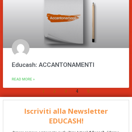
Educash: ACCANTONAMENTI
READ MORE »
1
2
3
4
5