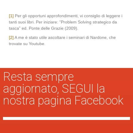
[1]
Per gli opportuni approfondimenti, vi consiglio di leggere i
tanti suoi libri. Per iniziare: “Problem Solving strategico da
tasca” ed. Ponte delle Grazie (2009).
[2]
A me è stato utile ascoltare i seminari di Nardone, che
trovate su Youtube.
Resta sempre
aggiornato, SEGUI la
nostra pagina Facebook