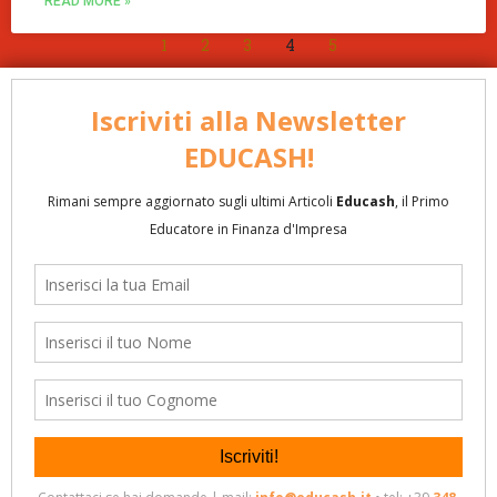
READ MORE »
1
2
3
4
5