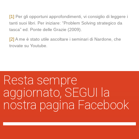
[1]
Per gli opportuni approfondimenti, vi consiglio di leggere i
tanti suoi libri. Per iniziare: “Problem Solving strategico da
tasca” ed. Ponte delle Grazie (2009).
[2]
A me è stato utile ascoltare i seminari di Nardone, che
trovate su Youtube.
Resta sempre
aggiornato, SEGUI la
nostra pagina Facebook