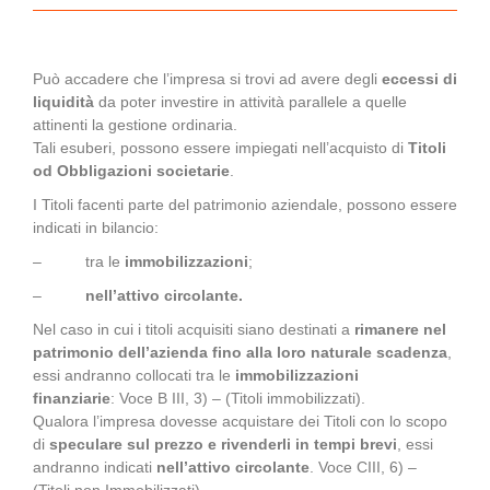
Può accadere che l’impresa si trovi ad avere degli
eccessi di
liquidità
da poter investire in attività parallele a quelle
attinenti la gestione ordinaria.
Tali esuberi, possono essere impiegati nell’acquisto di
Titoli
od Obbligazioni societarie
.
I Titoli facenti parte del patrimonio aziendale, possono essere
indicati in bilancio:
– tra le
immobilizzazioni
;
–
nell’attivo circolante.
Nel caso in cui i titoli acquisiti siano destinati a
rimanere nel
patrimonio dell’azienda fino alla loro naturale scadenza
,
essi andranno collocati tra le
immobilizzazioni
finanziarie
: Voce B III, 3) – (Titoli immobilizzati).
Qualora l’impresa dovesse acquistare dei Titoli con lo scopo
di
speculare sul prezzo e rivenderli in tempi brevi
, essi
andranno indicati
nell’attivo circolante
. Voce CIII, 6) –
(Titoli non Immobilizzati)