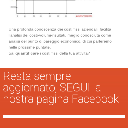
Una profonda conoscenza dei costi fissi aziendali, facilita
l’analisi dei costi-volumi-risultati, meglio conosciuta come
analisi del punto di pareggio economico, di cui parleremo
nelle prossime puntate.
Sai
quantificare
i costi fissi della tua attività?
Resta sempre
aggiornato, SEGUI la
nostra pagina Facebook