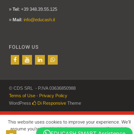
»
Tel
: +39 348.39.55.125
»
Mail
:
info@educash.it
FOLLOW US
© CDS SRL - P.IVA 03636850988
Terms of Use - Privacy Policy
WordPress
Di Responsive
Theme
This website uses cookies to improve your experience. We'll
assume you're ok with this, but you can opt-out if you wish.
EDUCASH SMART Assistence