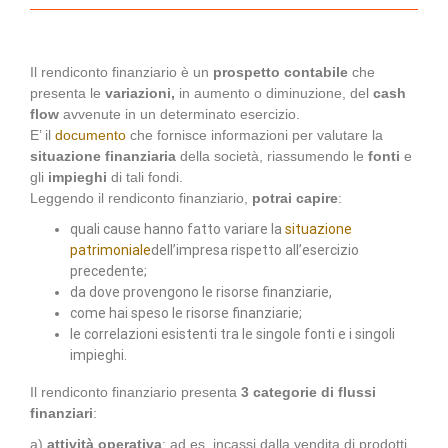
Il rendiconto finanziario è un
prospetto contabile
che
presenta le
variazioni,
in aumento o diminuzione, del
cash
flow
avvenute in un determinato esercizio.
E’ il
documento
che fornisce informazioni per valutare la
situazione finanziaria
della società, riassumendo le
fonti
e
gli
impieghi
di tali fondi.
Leggendo il rendiconto finanziario,
potrai capire
:
quali cause hanno fatto variare la
situazione
patrimoniale
dell’impresa rispetto all’esercizio
precedente;
da dove provengono le risorse finanziarie,
come hai speso le risorse finanziarie;
le correlazioni esistenti tra le singole fonti e i singoli
impieghi.
Il rendiconto finanziario presenta
3 categorie di flussi
finanziari
:
a)
attività operativa
: ad es. incassi dalla vendita di prodotti