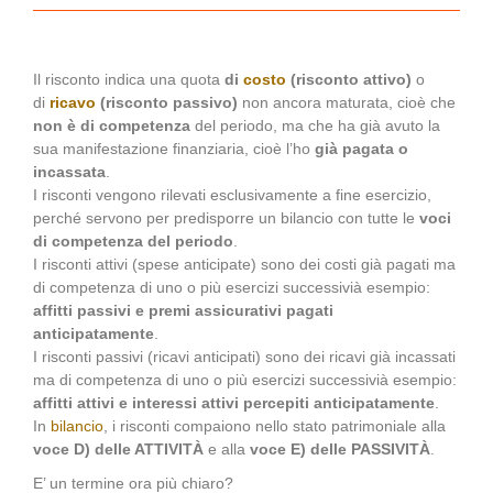
Il risconto indica una quota
di
costo
(risconto attivo)
o
di
ricavo
(risconto passivo)
non ancora maturata, cioè che
non è di competenza
del periodo, ma che ha già avuto la
sua manifestazione finanziaria, cioè l’ho
già pagata o
incassata
.
I risconti vengono rilevati esclusivamente a fine esercizio,
perché servono per predisporre un bilancio con tutte le
voci
di competenza del periodo
.
I risconti attivi (spese anticipate) sono dei costi già pagati ma
di competenza di uno o più esercizi successivià esempio:
affitti passivi e premi assicurativi pagati
anticipatamente
.
I risconti passivi (ricavi anticipati) sono dei ricavi già incassati
ma di competenza di uno o più esercizi successivià esempio:
affitti attivi e interessi attivi percepiti anticipatamente
.
In
bilancio
, i risconti compaiono nello stato patrimoniale alla
voce D) delle ATTIVITÀ
e alla
voce E) delle PASSIVITÀ
.
E’ un termine ora più chiaro?