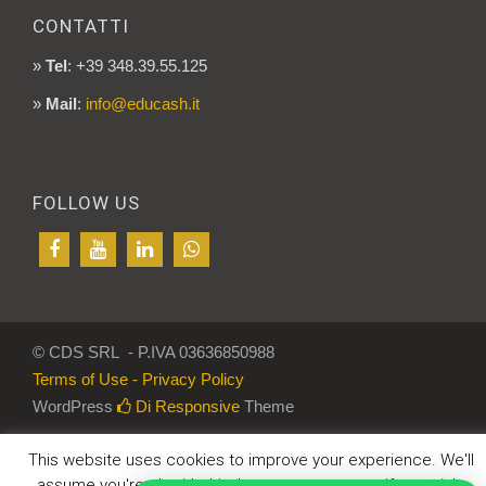
CONTATTI
»
Tel
: +39 348.39.55.125
»
Mail
:
info@educash.it
FOLLOW US
© CDS SRL - P.IVA 03636850988
Terms of Use - Privacy Policy
WordPress
Di Responsive
Theme
This website uses cookies to improve your experience. We'll
assume you're ok with this, but you can opt-out if you wish.