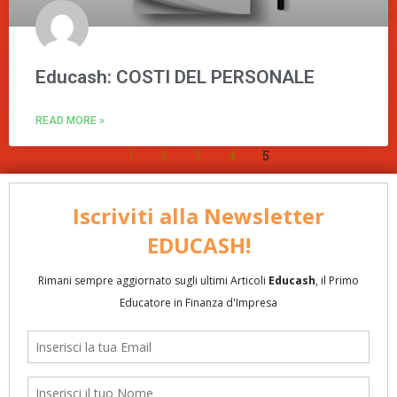
Educash: COSTI DEL PERSONALE
READ MORE »
1
2
3
4
5