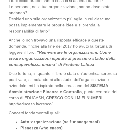
I tuoi collaboratori sanno cosa ci si aspetta da loro?
Le persone, nella tua organizzazione, sanno dove state
andando?
Desideri uno stile organizzativo più agile in cui ciascuno
possa implementare le proprie idee e si prenda la
responsabilità di farlo?
Anche io non trovavo una risposta efficace a queste
domande, finché alla fine del 2017 ho avuto la fortuna di
leggere il libro:
“Reinventare le organizzazioni. Come
creare organizzazioni ispirate al prossimo stadio della
consapevolezza umana” di Frederic Laloux
.
Dico fortuna, in quanto il libro è stata un’autentica sorpresa
positiva e, stimolandomi allo studio dell’organizzazione
aziendale, mi ha ispirato nella creazione del
SISTEMA
Amministrazione Finanza e Controllo
, punto centrale del
corso di EDUCASH,
CRESCO CON I MIEI NUMERI
http://educash.it/cresco/
Concetti fondamentali quali:
Auto-organizzazione (self-management)
Pienezza (wholeness)