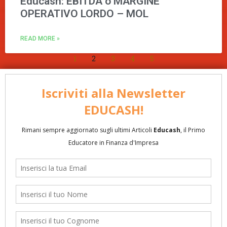
Educash: EBITDA o MARGINE
OPERATIVO LORDO – MOL
READ MORE »
1
2
3
4
5