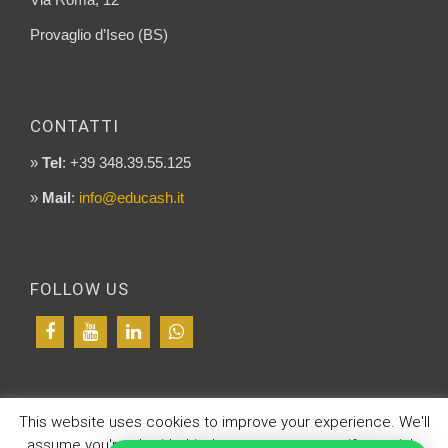
Provaglio d’Iseo (BS)
CONTATTI
»
Tel
: +39 348.39.55.125
»
Mail
:
info@educash.it
FOLLOW US
This website uses cookies to improve your experience. We'll
© CDS SRL - P.IVA 03636850988
assume you're ok with this, but you can opt-out if you wish.