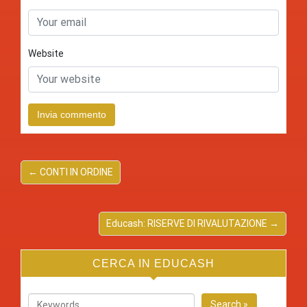
Website
← CONTI IN ORDINE
Educash: RISERVE DI RIVALUTAZIONE →
CERCA IN EDUCASH
Search »