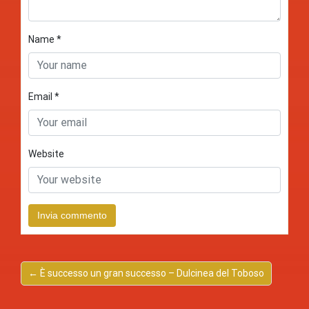
Name
*
Email
*
Website
← È successo un gran successo – Dulcinea del Toboso