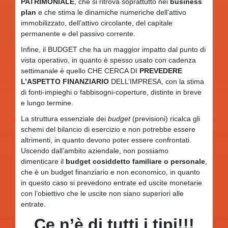
PATRIMONIALE
, che si ritrova soprattutto nei
business
plan
e che stima le dinamiche numeriche dell’attivo
immobilizzato, dell’attivo circolante, del capitale
permanente e del passivo corrente.
Infine, il BUDGET che ha un maggior impatto dal punto di
vista operativo, in quanto è spesso usato con cadenza
settimanale è quello CHE CERCA DI
PREVEDERE
L’ASPETTO FINANZIARIO
DELL’IMPRESA, con la stima
di fonti-impieghi o fabbisogni-coperture, distinte in breve
e lungo termine.
La struttura essenziale dei
budget
(previsioni) ricalca gli
schemi del bilancio di esercizio e non potrebbe essere
altrimenti, in quanto devono poter essere confrontati.
Uscendo dall’ambito aziendale, non possiamo
dimenticare il
budget cosiddetto familiare o personale
,
che è un budget finanziario e non economico, in quanto
in questo caso si prevedono entrate ed uscite monetarie
con l’obiettivo che le uscite non siano superiori alle
entrate.
Ce n’è di tutti i tipi!!!