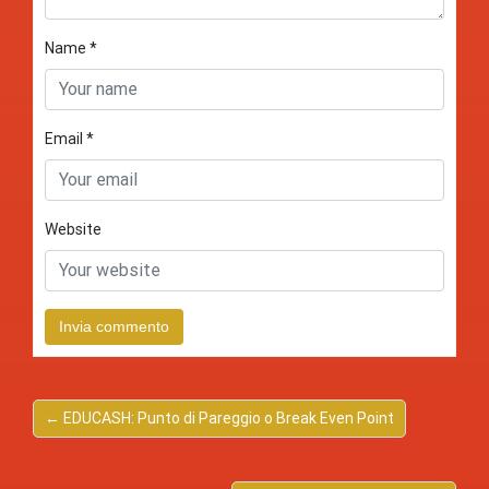
Name
*
Email
*
Website
← EDUCASH: Punto di Pareggio o Break Even Point