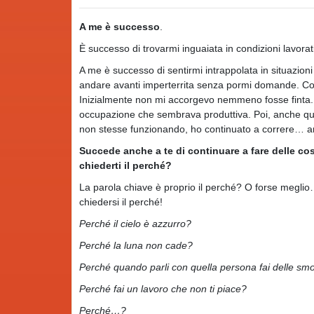
A me è successo
.
È successo di trovarmi inguaiata in condizioni lavora
A me è successo di sentirmi intrappolata in situazio
andare avanti imperterrita senza pormi domande. Com
Inizialmente non mi accorgevo nemmeno fosse finta. 
occupazione che sembrava produttiva. Poi, anche qua
non stesse funzionando, ho continuato a correre… a
Succede anche a te di continuare a fare delle 
chiederti il perché?
La parola chiave è proprio il perché? O forse megli
chiedersi il perché!
Perché il cielo è azzurro?
Perché la luna non cade?
Perché quando parli con quella persona fai delle smo
Perché fai un lavoro che non ti piace?
Perché…?