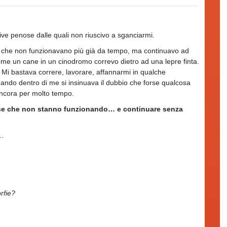
tive penose dalle quali non riuscivo a sganciarmi.
ni che non funzionavano più già da tempo, ma continuavo ad
e un cane in un cinodromo correvo dietro ad una lepre finta.
Mi bastava correre, lavorare, affannarmi in qualche
ndo dentro di me si insinuava il dubbio che forse qualcosa
ncora per molto tempo.
cose che non stanno funzionando… e continuare senza
o…
rfie?