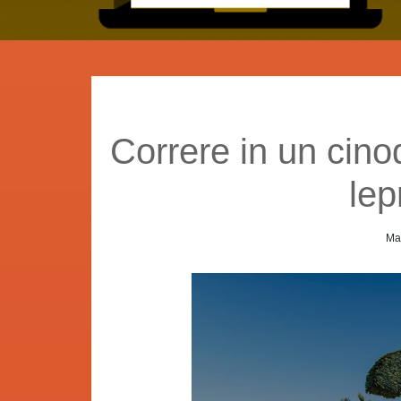
Correre in un cin
lep
Ma