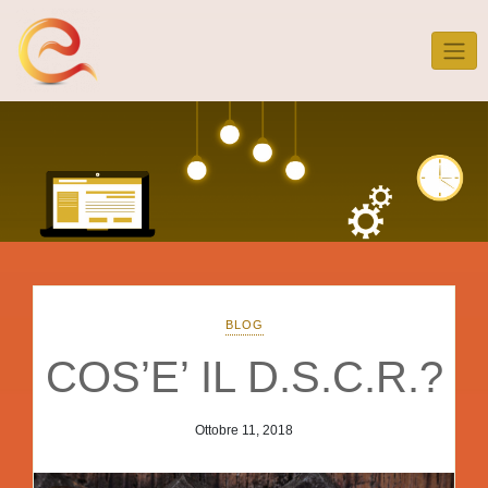
Skip
to
content
BLOG
COS’E’ IL D.S.C.R.?
Ottobre 11, 2018