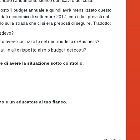
ntare l’andamento storico dei ricavi o dei costi.
osto il budget annuale e quindi avrà mensilizzato questo
ati economici di settembre 2017, con i dati previsti dal
 sulla strada che ci si era preposti di seguire. Tradotto:
vedevo?
nto avevo ipotizzato nel mio modello di Business?
ati in alto rispetto al mio budget dei costi?
 di avere la situazione sotto controllo.
no e un educatore al tuo fianco.