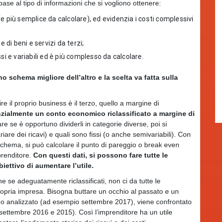
base al tipo di informazioni che si vogliono ottenere:
e più semplice da calcolare), ed evidenzia i costi complessivi
e di beni e servizi da terzi;
si e variabili ed è più complesso da calcolare.
o schema migliore dell’altro e la scelta va fatta sulla
e il proprio business è il terzo, quello a margine di
ialmente un conto economico riclassificato a margine di
are se è opportuno dividerli in categorie diverse, poi si
ariare dei ricavi) e quali sono fissi (o anche semivariabili). Con
chema, si può calcolare il punto di pareggio o break even
prenditore.
Con questi dati, si possono fare tutte le
iettivo di aumentare l’utile.
he se adeguatamente riclassificati, non ci da tutte le
ropria impresa. Bisogna buttare un occhio al passato e un
iodo analizzato (ad esempio settembre 2017), viene confrontato
, settembre 2016 e 2015). Così l’imprenditore ha un utile