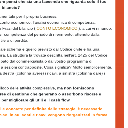
ure pensi che sia una faccenda che riguarda solo il tuo
l bilancio?
amentale per il proprio business.
il conto economico, l’analisi economica di competenza.
e Frasi del bilancio (
CONTO ECONOMICO
), a cui vi rimando.
er competenza del periodo di riferimento, ottenuto dalla
tile o di perdita.
pale schema è quello previsto dal Codice civile e ha una
ura. La struttura la trovate descritta nell’art. 2425 del Codice
ampato dal commercialista o dal vostro programma di
a sezioni contrapposte. Cosa significa? Molto semplicemente,
destra (colonna avere) i ricavi, a sinistra (colonna dare) i
logo delle attività complessive,
ma non forniscono
 aree di gestione che generano o assorbono risorse e
r migliorare gli utili e il cash flow.
li e concrete per definire delle strategie, è necessario
ico, in cui costi e ricavi vengono riorganizzati in forma