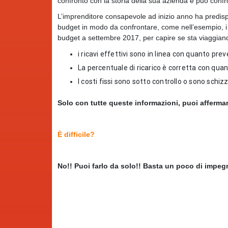
confronto con la storia della sua azienda e può confro
L’imprenditore consapevole ad inizio anno ha predisp
budget in modo da confrontare, come nell’esempio, i d
budget a settembre 2017, per capire se sta viaggiando
i ricavi effettivi sono in linea con quanto pre
La percentuale di ricarico è corretta con qua
I costi fissi sono sotto controllo o sono schizz
Solo con tutte queste informazioni, puoi affermare
È difficile?
No!! Puoi farlo da solo!! Basta un poco di impeg