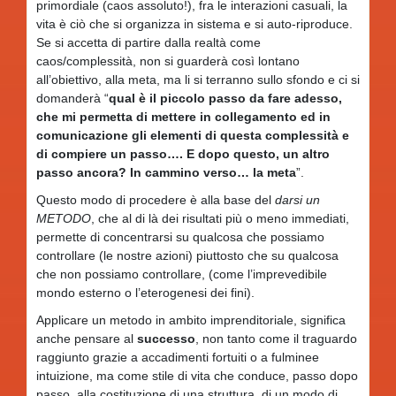
primordiale (caos assoluto!), fra le interazioni casuali, la
vita è ciò che si organizza in sistema e si auto-riproduce.
Se si accetta di partire dalla realtà come
caos/complessità, non si guarderà così lontano
all’obiettivo, alla meta, ma li si terranno sullo sfondo e ci si
domanderà “
qual è il piccolo passo da fare adesso,
che mi permetta di mettere in collegamento ed in
comunicazione gli elementi di questa complessità e
di compiere un passo…. E dopo questo, un altro
passo ancora? In cammino verso… la meta
”.
Questo modo di procedere è alla base del
darsi un
METODO
, che al di là dei risultati più o meno immediati,
permette di concentrarsi su qualcosa che possiamo
controllare (le nostre azioni) piuttosto che su qualcosa
che non possiamo controllare, (come l’imprevedibile
mondo esterno o l’eterogenesi dei fini).
Applicare un metodo in ambito imprenditoriale, significa
anche pensare al
successo
, non tanto come il traguardo
raggiunto grazie a accadimenti fortuiti o a fulminee
intuizione, ma come stile di vita che conduce, passo dopo
passo, alla costituzione di una struttura, di un modo di