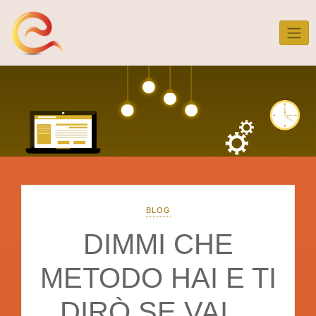
Skip
to
content
BLOG
DIMMI CHE
METODO HAI E TI
DIRÒ SE VAI…