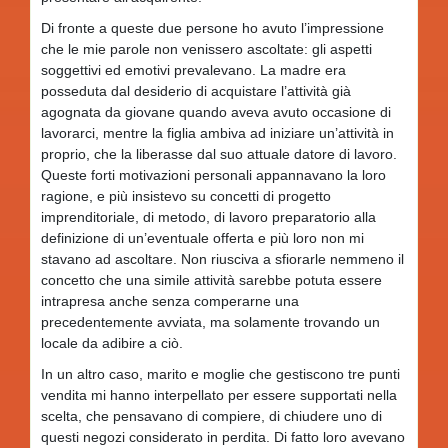
Di fronte a queste due persone ho avuto l’impressione
che le mie parole non venissero ascoltate: gli aspetti
soggettivi ed emotivi prevalevano. La madre era
posseduta dal desiderio di acquistare l’attività già
agognata da giovane quando aveva avuto occasione di
lavorarci, mentre la figlia ambiva ad iniziare un’attività in
proprio, che la liberasse dal suo attuale datore di lavoro.
Queste forti motivazioni personali appannavano la loro
ragione, e più insistevo su concetti di progetto
imprenditoriale, di metodo, di lavoro preparatorio alla
definizione di un’eventuale offerta e più loro non mi
stavano ad ascoltare. Non riusciva a sfiorarle nemmeno il
concetto che una simile attività sarebbe potuta essere
intrapresa anche senza comperarne una
precedentemente avviata, ma solamente trovando un
locale da adibire a ciò.
In un altro caso, marito e moglie che gestiscono tre punti
vendita mi hanno interpellato per essere supportati nella
scelta, che pensavano di compiere, di chiudere uno di
questi negozi considerato in perdita. Di fatto loro avevano