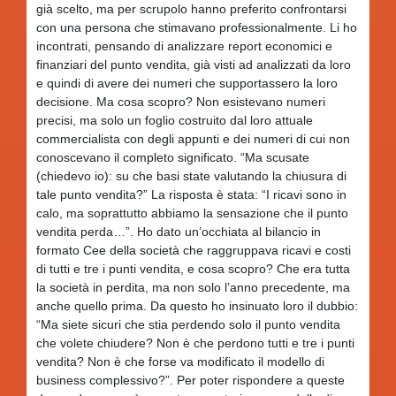
già scelto, ma per scrupolo hanno preferito confrontarsi
con una persona che stimavano professionalmente. Li ho
incontrati, pensando di analizzare report economici e
finanziari del punto vendita, già visti ad analizzati da loro
e quindi di avere dei numeri che supportassero la loro
decisione. Ma cosa scopro? Non esistevano numeri
precisi, ma solo un foglio costruito dal loro attuale
commercialista con degli appunti e dei numeri di cui non
conoscevano il completo significato. “Ma scusate
(chiedevo io): su che basi state valutando la chiusura di
tale punto vendita?” La risposta è stata: “I ricavi sono in
calo, ma soprattutto abbiamo la sensazione che il punto
vendita perda…”. Ho dato un’occhiata al bilancio in
formato Cee della società che raggruppava ricavi e costi
di tutti e tre i punti vendita, e cosa scopro? Che era tutta
la società in perdita, ma non solo l’anno precedente, ma
anche quello prima. Da questo ho insinuato loro il dubbio:
“Ma siete sicuri che stia perdendo solo il punto vendita
che volete chiudere? Non è che perdono tutti e tre i punti
vendita? Non è che forse va modificato il modello di
business complessivo?”. Per poter rispondere a queste