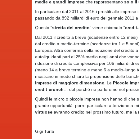
medie e grandi imprese
che rappresentano
solo il
In particolare dal 2011 al 2016 i prestiti alle imprese i
passando da 892 miliardi di euro del gennaio 2011 a
Questa “
stretta del credito
” viene chiamata “
credit
Dal 2011 il credito a breve (scadenze entro 12 mesi) e
dal credito a medio-termine (scadenze tra 1 e 5 anni)
Europea. Altra conferma della riduzione del credito a
autoliquidanti pari al 25% medio negli anni che vanno 
riduzione di credito complessiva per 106 miliardi di e
(meno 14 a breve termine e meno 6 a medio-lungo termi
mostrano in modo chiaro la propensione delle banche
imprese di maggiore dimensione
. Le
Piccole imp
credit-crunch
… del perché ne parleremo nel prossim
Quindi le micro o piccole imprese non hanno di che st
grande opportunità: porre particolare attenzione a mig
virtuose
avranno credito nel prossimo futuro, ma la 
Gigi Turla