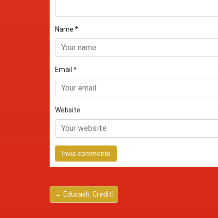
Name
*
Email
*
Website
← Educash: Crediti