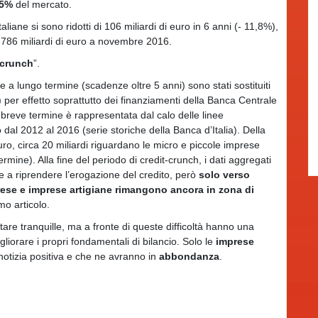
 5%
del mercato.
taliane si sono ridotti di 106 miliardi di euro in 6 anni (- 11,8%),
 786 miliardi di euro a novembre 2016.
-crunch
”.
 a lungo termine (scadenze oltre 5 anni) sono stati sostituiti
 per effetto soprattutto dei finanziamenti della Banca Centrale
 breve termine è rappresentata dal calo delle linee
dal 2012 al 2016 (serie storiche della Banca d’Italia). Della
uro, circa 20 miliardi riguardano le micro e piccole imprese
ne). Alla fine del periodo di credit-crunch, i dati aggregati
 a riprendere l’erogazione del credito, però
solo verso
rese e imprese artigiane rimangono ancora in zona di
o articolo.
are tranquille, ma a fronte di queste difficoltà hanno una
liorare i propri fondamentali di bilancio. Solo le
imprese
notizia positiva e che ne avranno in
abbondanza
.